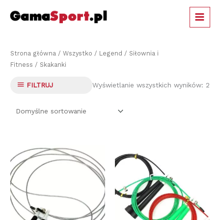
Przejdź
MAIN
do
MEN
treści
Strona główna
/
Wszystko
/
Legend
/
Siłownia i
Fitness
/ Skakanki
Wyświetlanie wszystkich wyników: 2
FILTRUJ