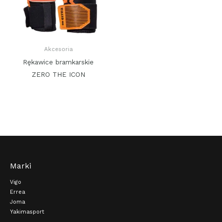
Akcesoria
Rękawice bramkarskie
ZERO THE ICON
Marki
Vigo
Errea
Joma
Yakimasport