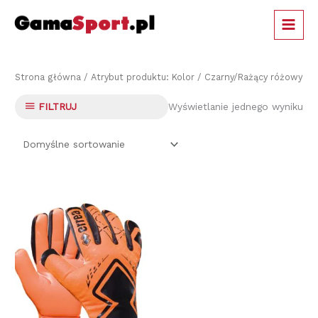
Przejdź
MAIN
do
MEN
treści
Strona główna
/ Atrybut produktu: Kolor / Czarny/Rażący różowy
Wyświetlanie jednego wyniku
FILTRUJ