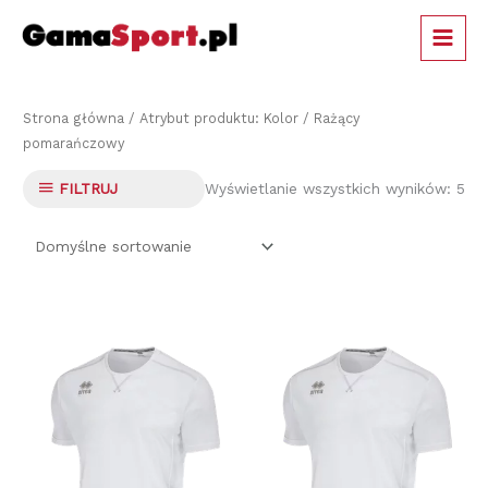
Przejdź
MAIN
do
MEN
treści
Strona główna
/ Atrybut produktu: Kolor / Rażący
pomarańczowy
Wyświetlanie wszystkich wyników: 5
FILTRUJ