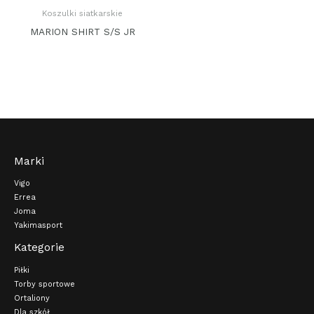
Koszulki siatkarskie
MARION SHIRT S/S JR
Marki
Vigo
Errea
Joma
Yakimasport
Kategorie
Piłki
Torby sportowe
Ortaliony
Dla szkół