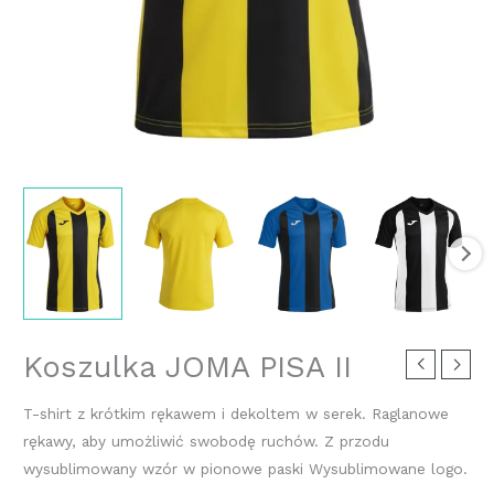
Koszulka JOMA PISA II
T-shirt z krótkim rękawem i dekoltem w serek. Raglanowe
rękawy, aby umożliwić swobodę ruchów. Z przodu
wysublimowany wzór w pionowe paski Wysublimowane logo.