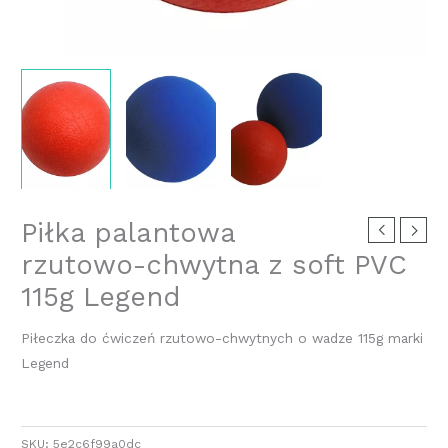
Piłka palantowa
rzutowo-chwytna z soft PVC
115g Legend
Piłeczka do ćwiczeń rzutowo-chwytnych o wadze 115g marki
Legend
SKU:
5e2c6f99a0dc