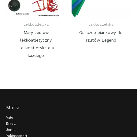
Lekkoatletyka
Lekkoatletyka
Mały zestaw
Oszczep piankowy do
lekkoatletyczny
rzutów Legend
Lekkoatletyka dla
każdego
Marki
Vigo
Errea
Joma
Yakimasport