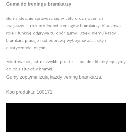
Guma do treningu bramkarzy
Guma idealnie sprawdza się w celu urozmaicenia i
zwiększenia różnorodności treningów bramkarzy. Kluczową
role i funkcję odgrywa tu opór gumy. Dzięki niemu każdy
bramkarz pracuje nad poprawą wytrzymałości, siły i
elastyczności mięśni.
Montowanie jest niezwykle proste – solidne klamry łączymy
do obu słupków bramki.
Gumy zoptymalizują każdy trening bramkarza.
Kod produktu: 100171