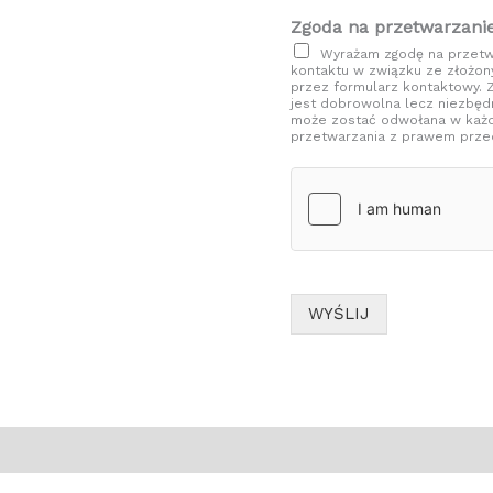
Zgoda na przetwarzani
Wyrażam zgodę na przetw
kontaktu w związku ze złożo
przez formularz kontaktowy.
jest dobrowolna lecz niezbęd
może zostać odwołana w każ
przetwarzania z prawem przed
WYŚLIJ