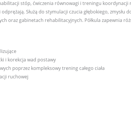
abilitacji stóp, ćwiczenia równowagi i treningu koordynacj
i odprężają. Służą do stymulacji czucia głębokiego, zmysłu 
ych oraz gabinetach rehabilitacyjnych. Półkula zapewnia r
lizujące
ki i korekcja wad postawy
owych poprzez kompleksowy trening całego ciała
cji ruchowej