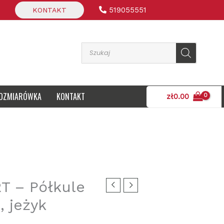
519055551
KONTAKT
Wyszukiwarka produktów
OZMIARÓWKA
KONTAKT
zł
0.00
T – Półkule
, jeżyk