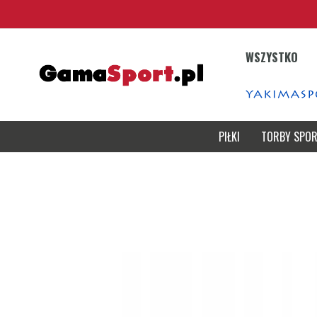
Przejdź
do
treści
WSZYSTKO
PIŁKI
TORBY SPO