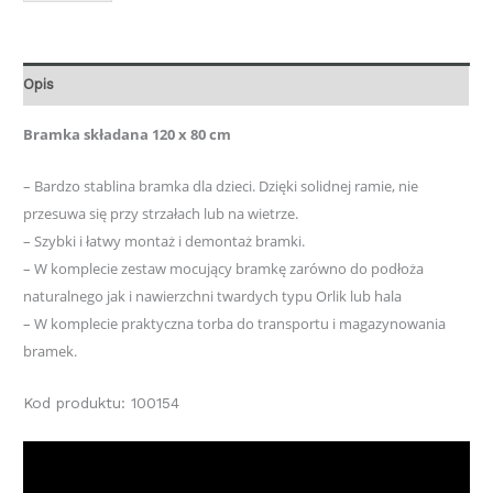
Opis
Bramka składana 120 x 80 cm
– Bardzo stablina bramka dla dzieci. Dzięki solidnej ramie, nie
przesuwa się przy strzałach lub na wietrze.
– Szybki i łatwy montaż i demontaż bramki.
– W komplecie zestaw mocujący bramkę zarówno do podłoża
naturalnego jak i nawierzchni twardych typu Orlik lub hala
– W komplecie praktyczna torba do transportu i magazynowania
bramek.
Kod produktu: 100154