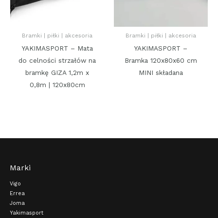
Bramki | piłki | akcesoria
Bramki | piłki | akcesoria
YAKIMASPORT – Mata
YAKIMASPORT –
do celności strzałów na
Bramka 120x80x60 cm
bramkę GIZA 1,2m x
MINI składana
0,8m | 120x80cm
Marki
Vigo
Errea
Joma
Yakimasport