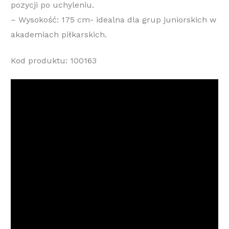
pozycji po uchyleniu.
– Wysokość: 175 cm- idealna dla grup juniorskich w
akademiach piłkarskich.
Kod produktu: 100163