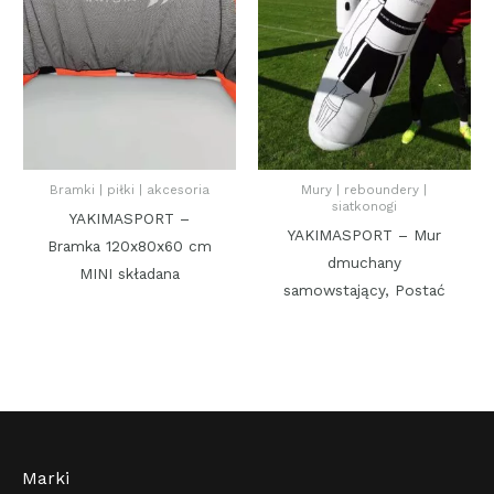
Bramki | piłki | akcesoria
Mury | reboundery |
siatkonogi
YAKIMASPORT –
YAKIMASPORT – Mur
Bramka 120x80x60 cm
dmuchany
MINI składana
samowstający, Postać
Marki