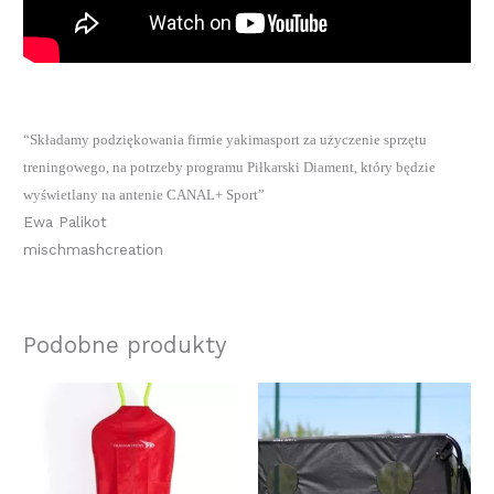
“Składamy podziękowania firmie yakimasport za użyczenie
sprzętu
treningowego, na potrzeby programu Piłkarski Diament, który będzie
wyświetlany na antenie CANAL+ Sport”
Ewa Palikot
mischmashcreation
Podobne produkty