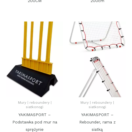
200CM
200cm
Mury | reboundery |
Mury | reboundery |
siatkonogi
siatkonogi
YAKIMASPORT –
YAKIMASPORT –
Podstawka pod mur na
Rebounder, rama z
sprężynie
siatką