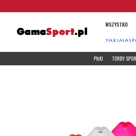
Przejdź
do
treści
WSZYSTKO
PIŁKI
TORBY SPO