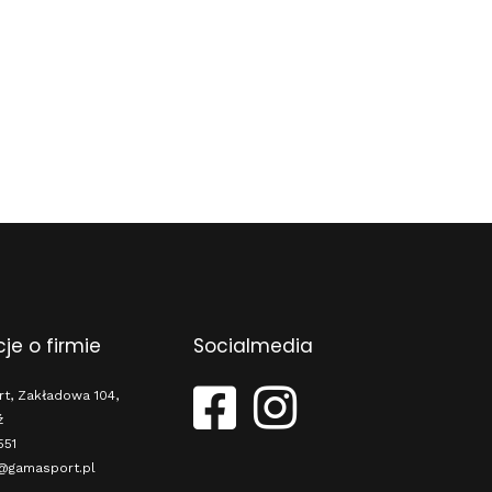
je o firmie
Socialmedia
, Zakładowa 104,
ź
551
@gamasport.pl