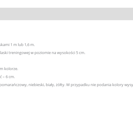
skami 1 m lub 1,6 m.
 laski treningowej w poziomie na wysokości 5 cm.
m kolorze.
ć – 6 cm.
 pomarańczowy, niebieski, biały, żółty. W przypadku nie podania k
olory wys