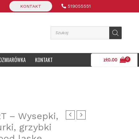
519055551
KONTAKT
Wyszukiwarka produktów
OZMIARÓWKA
KONTAKT
zł
0.00
T – Wysepki,
rki, grzybki
pod laskę