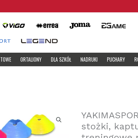
RTOWE
ORTALIONY
DLA SZKÓŁ
NADRUKI
PUCHARY
R
YAKIMASPOR
stożki, kaptu
treningowe 