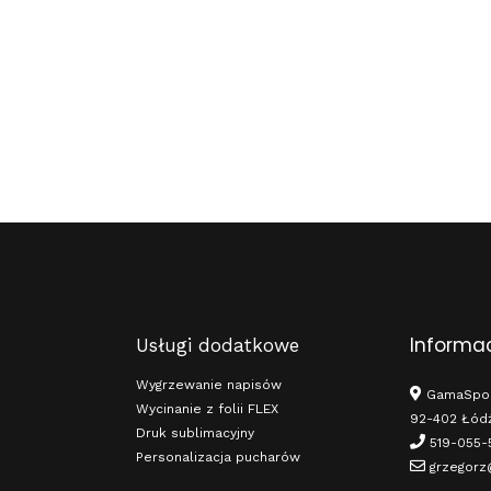
Informac
Usługi dodatkowe
Wygrzewanie napisów
GamaSport
Wycinanie z folii FLEX
92-402 Łód
Druk sublimacyjny
519-055-
Personalizacja pucharów
grzegorz