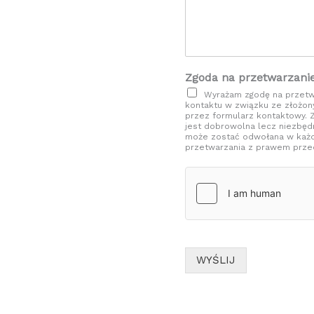
Zgoda na przetwarzani
Wyrażam zgodę na przetw
kontaktu w związku ze złożo
przez formularz kontaktowy.
jest dobrowolna lecz niezbęd
może zostać odwołana w każ
przetwarzania z prawem przed
WYŚLIJ