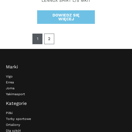
LENNOX SHIRT L/S MKIT
DOWIEDZ SIĘ
WIĘCEJ
1
2
Marki
Vigo
Errea
Joma
Yakimasport
Kategorie
Piłki
Torby sportowe
Ortaliony
Dla szkół